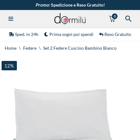
Promo:
Spedizione e Reso Gratuito!
0
Vai
al
contenuto
Sped. in 24h
Prima sogni poi spendi
Reso Gratuito
Home
\
Federe
\
Set 2 Federe Cuscino Bambino Bianco
12%