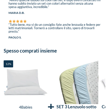
“Avevo qualche dubbio sui colori del set, e dopo averli contattati mi
hanno subito inviato un set con colori alternativi senza alcuna
spesa aggiuntiva, incredibile.”
MARIA D.B.
“Tutto bene, ma vi do un consiglio: fate anche lenzuola e federe per
letti matrimoniali. Tornerò a controllare il sito, spero di trovarli
presto.”
PAOLO S.
Spesso comprati insieme
12%
+
SET 3 Lenzuolo sotto
Com
4Babies