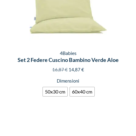
4Babies
Set 2 Federe Cuscino Bambino Verde Aloe
16,87
€
14,87
€
Dimensioni
50x30 cm
60x40 cm