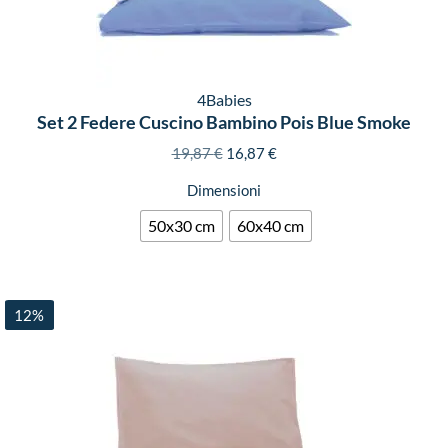
4Babies
Set 2 Federe Cuscino Bambino Pois Blue Smoke
19,87
€
16,87
€
Dimensioni
50x30 cm
60x40 cm
12%