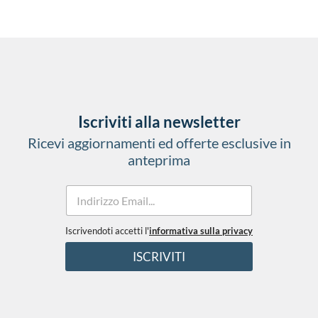
Iscriviti alla newsletter
Ricevi aggiornamenti ed offerte esclusive in
anteprima
E
e
m
e
a
T
i
Iscrivendoti accetti l'
informativa sulla privacy
e
l
r
ISCRIVITI
*
m
i
n
i