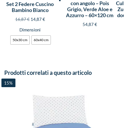
con angolo – Pois
Culla
Set 2 Federe Cuscino
Grigio, Verde Aloe e
Zucc
Bambino Bianco
Azzurro – 60×120 cm
doub
16,87
€
14,87
€
54,87
€
Dimensioni
50x30 cm
60x40 cm
Prodotti correlati a questo articolo
15%