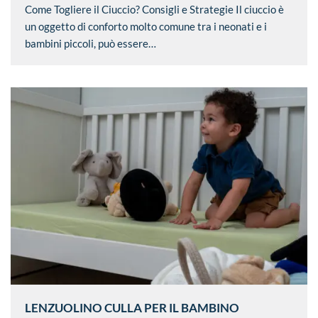
Come Togliere il Ciuccio? Consigli e Strategie Il ciuccio è
un oggetto di conforto molto comune tra i neonati e i
bambini piccoli, può essere…
LENZUOLINO CULLA PER IL BAMBINO