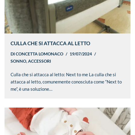
CULLA CHE SI ATTACCA AL LETTO
DI
CONCETTA LOMONACO
19/07/2024
SONNO
,
ACCESSORI
Culla che si attacca al letto: Next to me La culla che si
attacca al letto, comunemente conosciuta come “Next to
me“, è una soluzione…