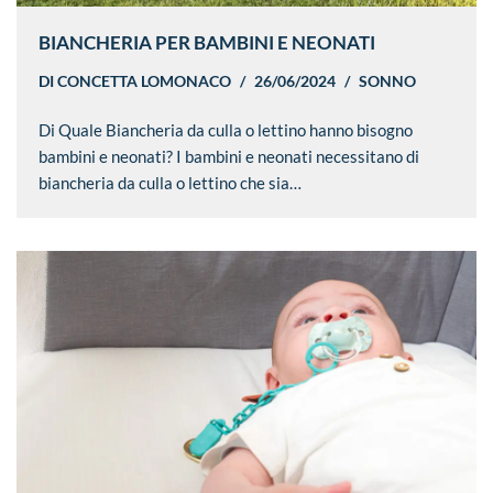
BIANCHERIA PER BAMBINI E NEONATI
DI
CONCETTA LOMONACO
26/06/2024
SONNO
Di Quale Biancheria da culla o lettino hanno bisogno
bambini e neonati? I bambini e neonati necessitano di
biancheria da culla o lettino che sia…