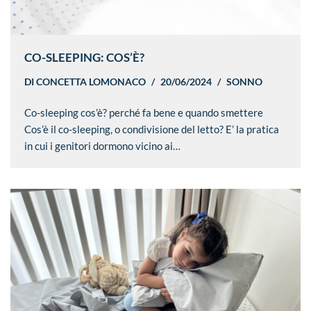
CO-SLEEPING: COS’È?
DI
CONCETTA LOMONACO
20/06/2024
SONNO
Co-sleeping cos’è? perché fa bene e quando smettere
Cos’è il co-sleeping, o condivisione del letto? E’ la pratica
in cui i genitori dormono vicino ai…