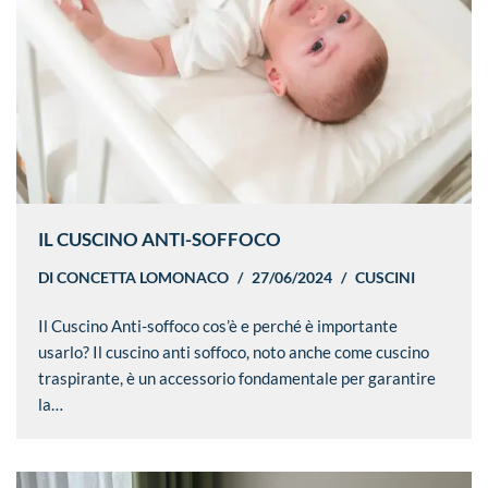
IL CUSCINO ANTI-SOFFOCO
DI
CONCETTA LOMONACO
27/06/2024
CUSCINI
Il Cuscino Anti-soffoco cos’è e perché è importante
usarlo? Il cuscino anti soffoco, noto anche come cuscino
traspirante, è un accessorio fondamentale per garantire
la…