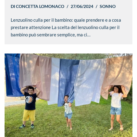
DI
CONCETTA LOMONACO
27/06/2024
SONNO
Lenzuolino culla per il bambino: quale prendere e a cosa
prestare attenzione La scelta del lenzuolino culla per il
bambino può sembrare semplice, ma ci…