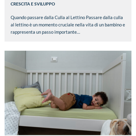
CRESCITA E SVILUPPO
Quando passare dalla Culla al Lettino Passare dalla culla
al lettino è un momento cruciale nella vita di un bambino e
rappresenta un passo importante…