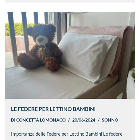
LE FEDERE PER LETTINO BAMBINI
DI
CONCETTA LOMONACO
20/06/2024
SONNO
Importanza delle Federe per Lettino Bambini Le federe