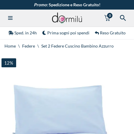
Promo:
Spedizione e Reso Gratuito!
0
Vai
al
contenuto
Sped. in 24h
Prima sogni poi spendi
Reso Gratuito
Home
\
Federe
\
Set 2 Federe Cuscino Bambino Azzurro
12%