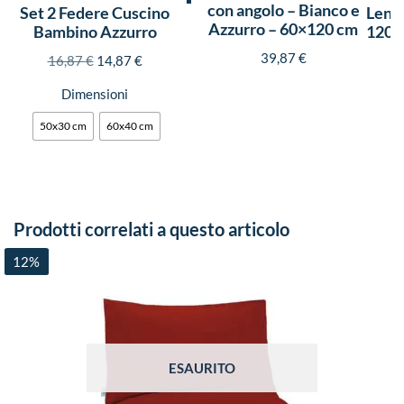
con angolo – Bianco e
Set 2 Federe Cuscino
Lenzu
Azzurro – 60×120 cm
Bambino Azzurro
120×
39,87
€
16,87
€
14,87
€
Dimensioni
50x30 cm
60x40 cm
Prodotti correlati a questo articolo
12%
ESAURITO