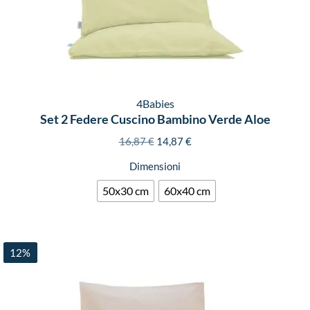
4Babies
Set 2 Federe Cuscino Bambino Verde Aloe
16,87
€
14,87
€
Dimensioni
50x30 cm
60x40 cm
12%