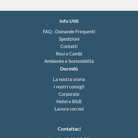
i
E
m
Info Utili
a
i
FAQ - Domande Frequenti
l
Spedizioni
Contatti
Resi e Cambi
Ambiente e Sostenibilità
Dormilù
La nostra storia
I nostri consigli
Corporate
Hotel e B&B
Lavora con noi
Contattaci