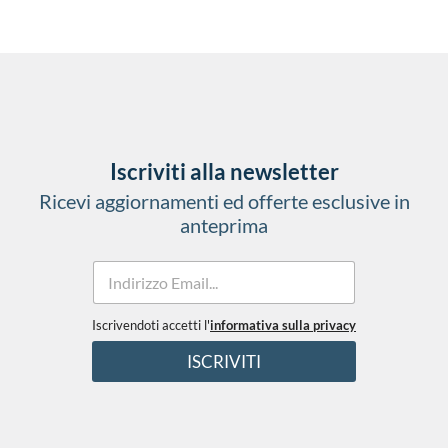
Iscriviti alla newsletter
Ricevi aggiornamenti ed offerte esclusive in
anteprima
E
m
a
i
Iscrivendoti accetti l'
informativa sulla privacy
*
l
T
ISCRIVITI
*
e
r
m
i
n