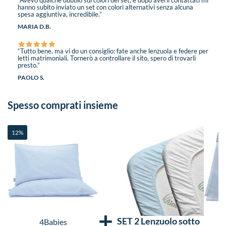
“Avevo qualche dubbio sui colori del set, e dopo averli contattati mi
hanno subito inviato un set con colori alternativi senza alcuna
spesa aggiuntiva, incredibile.”
MARIA D.B.
“Tutto bene, ma vi do un consiglio: fate anche lenzuola e federe per
letti matrimoniali. Tornerò a controllare il sito, spero di trovarli
presto.”
PAOLO S.
Spesso comprati insieme
12%
+
SET 2 Lenzuolo sotto
4Babies