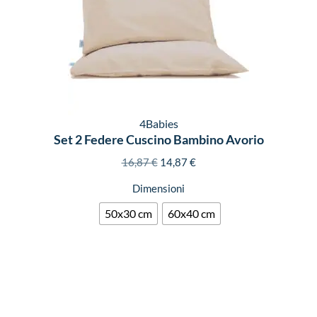
4Babies
Set 2 Federe Cuscino Bambino Avorio
16,87
€
14,87
€
Dimensioni
50x30 cm
60x40 cm