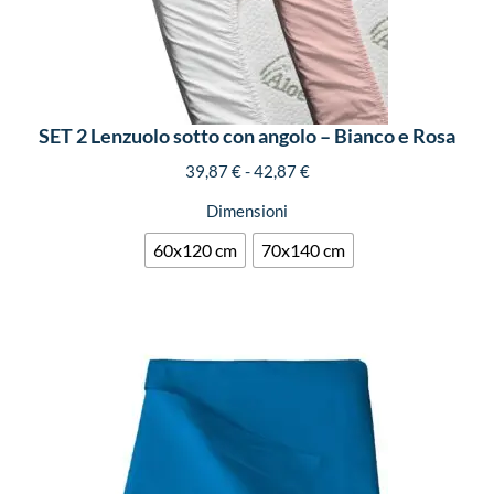
SET 2 Lenzuolo sotto con angolo – Bianco e Rosa
39,87
€
-
42,87
€
Dimensioni
60x120 cm
70x140 cm