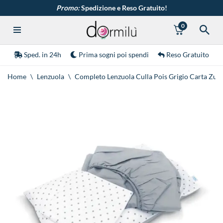
Promo:
Spedizione e Reso Gratuito!
0
Vai
al
contenuto
Sped. in 24h
Prima sogni poi spendi
Reso Gratuito
Home
\
Lenzuola
\
Completo Lenzuola Culla Pois Grigio Carta Zuc