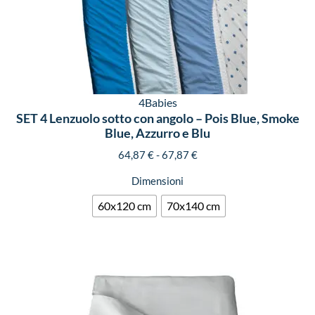
4Babies
SET 4 Lenzuolo sotto con angolo – Pois Blue, Smoke
Blue, Azzurro e Blu
64,87
€
-
67,87
€
Dimensioni
60x120 cm
70x140 cm