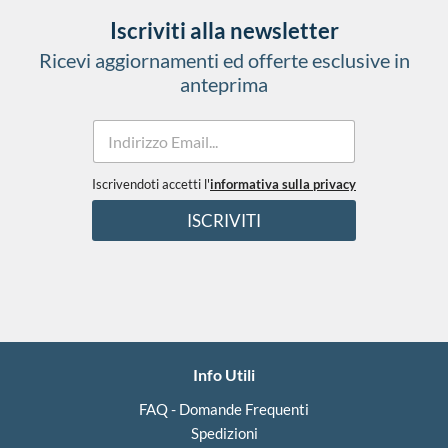
Iscriviti alla newsletter
Ricevi aggiornamenti ed offerte esclusive in
anteprima
E
e
m
T
a
e
i
Iscrivendoti accetti l'
informativa sulla privacy
r
l
m
ISCRIVITI
*
i
n
i
T
e
r
m
i
Info Utili
n
i
FAQ - Domande Frequenti
Spedizioni