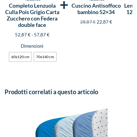
+
Completo Lenzuola
Cuscino Antisoffoco
Lenzu
Culla Pois Grigio Carta
bambino 52×34
120×
Zucchero con Federa
C
28,87
€
22,87
€
double face
52,87
€
-
57,87
€
Dimensioni
60x120 cm
70x140 cm
Prodotti correlati a questo articolo