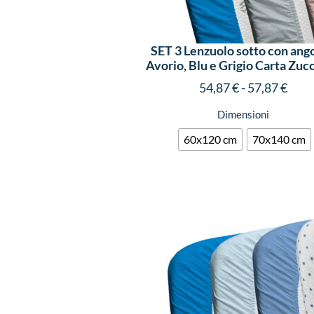
SET 3 Lenzuolo sotto con ango
Avorio, Blu e Grigio Carta Zuc
54,87
€
-
57,87
€
Dimensioni
60x120 cm
70x140 cm