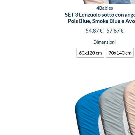
4Babies
SET 3 Lenzuolo sotto con ango
Pois Blue, Smoke Blue e Avo
54,87
€
-
57,87
€
Dimensioni
60x120 cm
70x140 cm