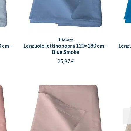
4Babies
0 cm –
Lenzuolo lettino sopra 120×180 cm –
Lenzu
Blue Smoke
25,87
€