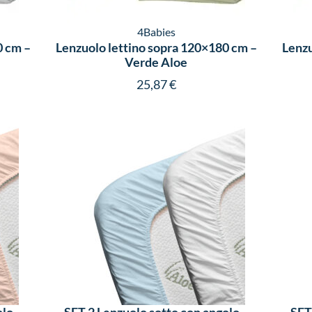
4Babies
0 cm –
Lenzuolo lettino sopra 120×180 cm –
Lenzu
Verde Aloe
25,87
€