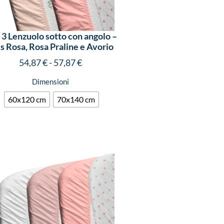
 3 Lenzuolo sotto con angolo –
s Rosa, Rosa Praline e Avorio
54,87
€
-
57,87
€
Dimensioni
60x120 cm
70x140 cm