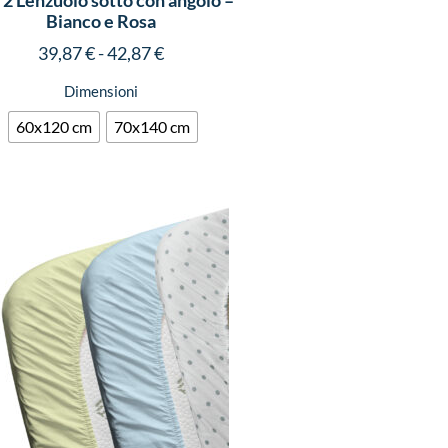
 2 Lenzuolo sotto con angolo –
Bianco e Rosa
39,87
€
-
42,87
€
Dimensioni
60x120 cm
70x140 cm