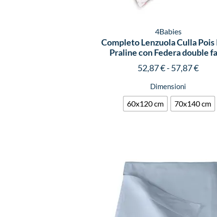
4Babies
Completo Lenzuola Culla Pois
Praline con Federa double f
52,87
€
-
57,87
€
Dimensioni
60x120 cm
70x140 cm