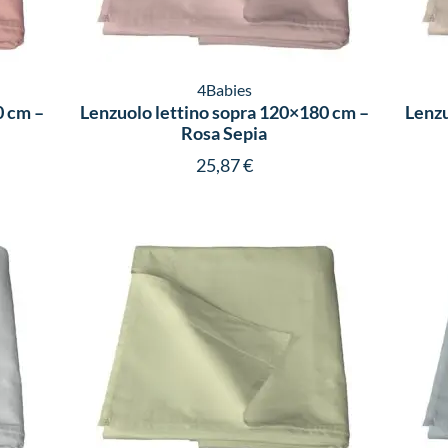
4Babies
0 cm –
Lenzuolo lettino sopra 120×180 cm –
Lenzu
Rosa Sepia
25,87
€