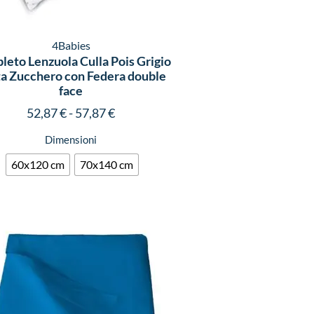
4Babies
eto Lenzuola Culla Pois Grigio
a Zucchero con Federa double
face
52,87
€
-
57,87
€
Dimensioni
60x120 cm
70x140 cm