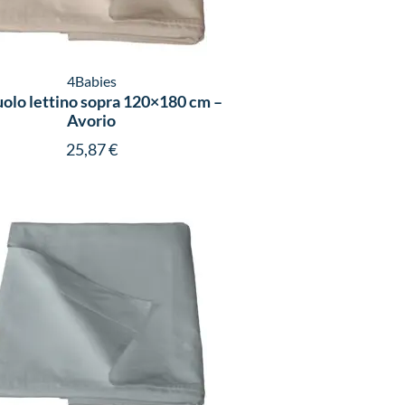
4Babies
olo lettino sopra 120×180 cm –
Avorio
25,87
€