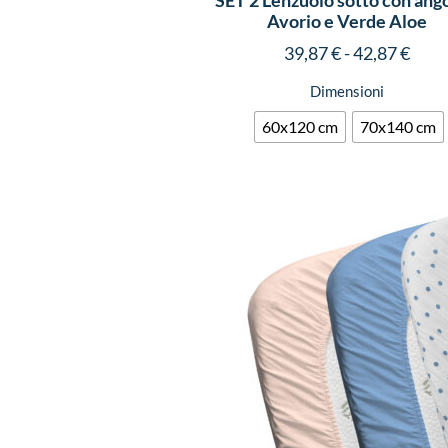
SET 2 Lenzuolo sotto con ango
Avorio e Verde Aloe
39,87
€
-
42,87
€
Dimensioni
60x120 cm
70x140 cm