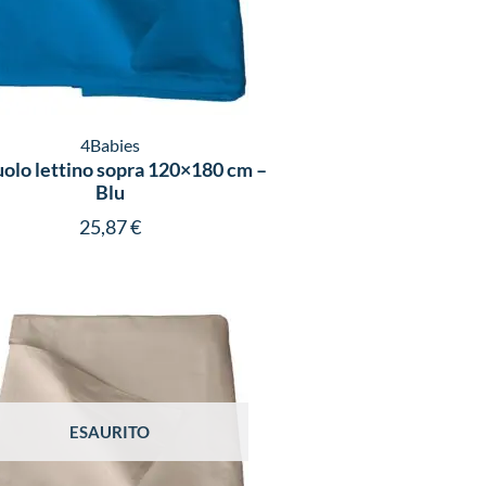
4Babies
olo lettino sopra 120×180 cm –
Blu
25,87
€
ESAURITO