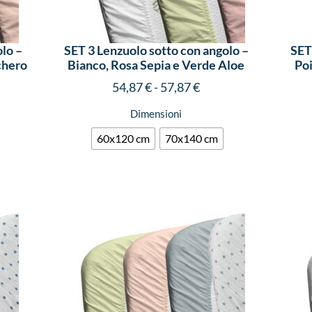
lo –
SET 3 Lenzuolo sotto con angolo –
SET
chero
Bianco, Rosa Sepia e Verde Aloe
Poi
54,87
€
-
57,87
€
Dimensioni
60x120 cm
70x140 cm