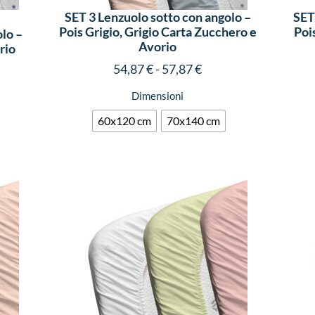
SET 3 Lenzuolo sotto con angolo –
SET
Pois Grigio, Grigio Carta Zucchero e
Poi
lo –
Avorio
rio
54,87
€
-
57,87
€
Dimensioni
60x120 cm
70x140 cm