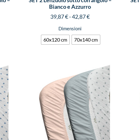
lo –
SET 2 Lenzuolo sotto con angolo –
SET
Bianco e Azzurro
39,87
€
-
42,87
€
Dimensioni
60x120 cm
70x140 cm