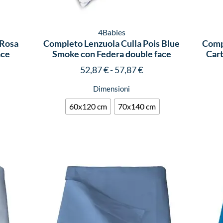
4Babies
 Rosa
Completo Lenzuola Culla Pois Blue
Compl
ace
Smoke con Federa double face
Cart
52,87
€
-
57,87
€
Dimensioni
60x120 cm
70x140 cm