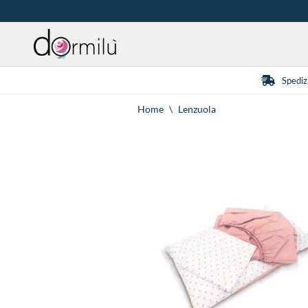
Vai
al
contenuto
Spediz
Home
\
Lenzuola