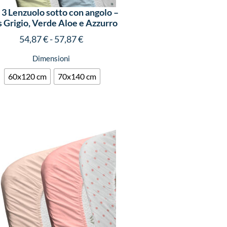
 3 Lenzuolo sotto con angolo –
s Grigio, Verde Aloe e Azzurro
54,87
€
-
57,87
€
Dimensioni
60x120 cm
70x140 cm