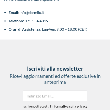
Email
:
info@dormilu.it
Telefono
: 375 554 4019
Orari di Assistenza
: Lun-Ven, 9:00 – 18:00 (CET)
Iscriviti alla newsletter
Ricevi aggiornamenti ed offerte esclusive in
anteprima
E
m
a
i
Iscrivendoti accetti l'
informativa sulla privacy
E