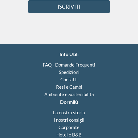
l
m
ISCRIVITI
*
a
i
l
e
e
Info Utili
FAQ - Domande Frequenti
Spedizioni
Contatti
Resi e Cambi
Ambiente e Sostenibilità
Dormilù
La nostra storia
I nostri consigli
Corporate
Hotel e B&B