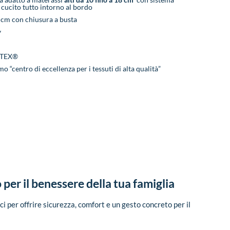
ta adatto a materassi
alti da 10 fino a 18 cm
con sistema
cucito tutto intorno al bordo
 cm con chiusura a busta
y
O-TEX®
o “centro di eccellenza per i tessuti di alta qualità”
per il benessere della tua famiglia
i per offrire sicurezza, comfort e un gesto concreto per il