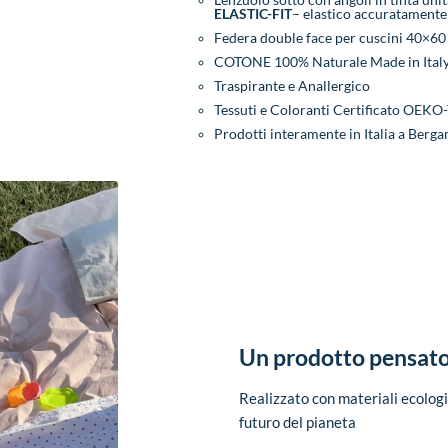
Lenzuolo sotto con angoli in tinta uni
ELASTIC-FIT
– elastico accuratamente 
Federa double face per cuscini 40×60
COTONE 100% Naturale Made in Ital
Traspirante e Anallergico
Tessuti e Coloranti Certificato OEK
Prodotti interamente in Italia a Bergam
Un prodotto pensato 
Realizzato con materiali ecologic
futuro del pianeta