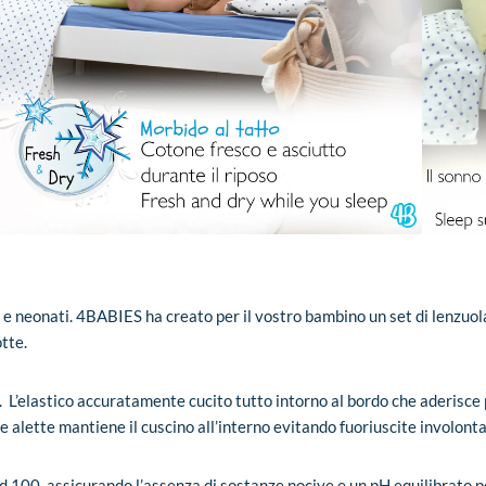
ini e neonati. 4BABIES ha creato per il vostro bambino un set di lenzuo
tte.
T. L’elastico accuratamente cucito tutto intorno al bordo che aderisc
e alette mantiene il cuscino all’interno evitando fuoriuscite involontar
d 100, assicurando l’assenza di sostanze nocive e un pH equilibrato per