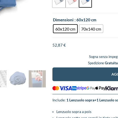
Dimensioni
: 60x120 cm
60x120 cm
70x140 cm
52,87
€
Sogna senza impegn
Spedizione
Gratuita
AGG
Include:
1 Lenzuolo sopra+1 Lenzuolo so
Lenzuolo sopra a pois