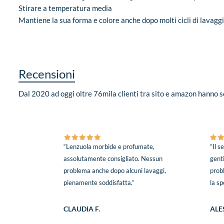
Stirare a temperatura media
Mantiene la sua forma e colore anche dopo molti cicli di lavagg
Recensioni
Dal 2020 ad oggi oltre 76mila clienti tra sito e amazon hanno sc
“Lenzuola morbide e profumate,
“Il s
assolutamente consigliato. Nessun
genti
problema anche dopo alcuni lavaggi,
prob
pienamente soddisfatta.”
la sp
CLAUDIA F.
ALES