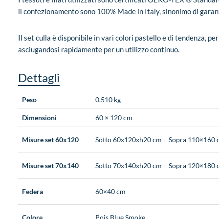
il confezionamento sono 100% Made in Italy, sinonimo di garanz
Il set culla è disponibile in vari colori pastello e di tendenza, p
asciugandosi rapidamente per un utilizzo continuo.
Dettagli
Peso
0,510 kg
Dimensioni
60 × 120 cm
Misure set 60x120
Sotto 60x120xh20 cm – Sopra 110×160 
Misure set 70x140
Sotto 70x140xh20 cm – Sopra 120×180 
Federa
60×40 cm
Colore
Pois Blue Smoke