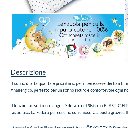
Descrizione
Il sonno di alta qualità è prioritario per il benessere dei bamb
Anallergico, perfetto per un sonno sicuro e confortevole ogni no
Il lenzuolino sotto con angoli è dotato del Sistema ELASTIC-FI
fastidiose. La Federa per cuscino con chiusura a busta grazie all
I tessuti e filati utilizzati sono certificati ÖEKO-TEX ® Standar