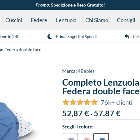
Promo:
Spedizione e Reso Gratuito!
Cuscini
Federe
Lenzuola
Chi Siamo
Consigli
ione in 24h
Prima Sogni Poi Spendi
Res
on Federa double face
Marca:
4Babies
Completo Lenzuola 
Federa double face
76k+ clienti
52,87
€
57,87
€
-
Scegli il colore: