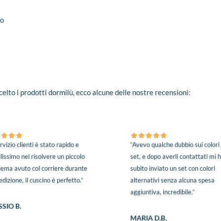
io
elto i prodotti dormilù, ecco alcune delle nostre recensioni:
ervizio clienti è stato rapido e
“Avevo qualche dubbio sui colori
lissimo nel risolvere un piccolo
set, e dopo averli contattati mi
lema avuto col corriere durante
subito inviato un set con colori
edizione, il cuscino è perfetto.”
alternativi senza alcuna spesa
aggiuntiva, incredibile.”
SIO B.
MARIA D.B.