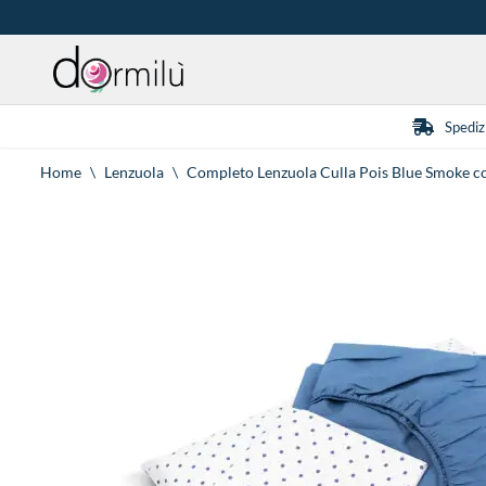
Vai
al
contenuto
Spediz
Home
\
Lenzuola
\
Completo Lenzuola Culla Pois Blue Smoke c