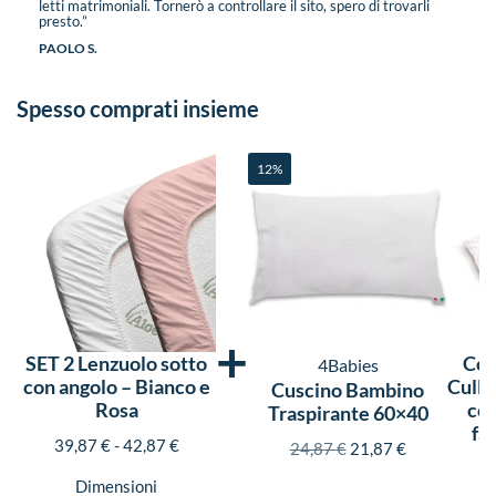
letti matrimoniali. Tornerò a controllare il sito, spero di trovarli
presto.”
PAOLO S.
Spesso comprati insieme
12%
+
SET 2 Lenzuolo sotto
Com
4Babies
con angolo – Bianco e
Culla
Cuscino Bambino
Rosa
con
Traspirante 60×40
fa
39,87
€
-
42,87
€
24,87
€
21,87
€
Dimensioni