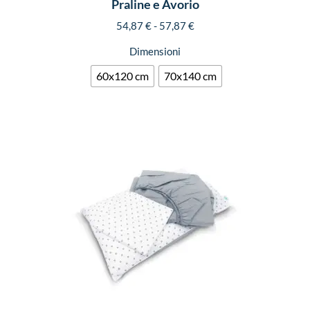
Praline e Avorio
54,87
€
-
57,87
€
Dimensioni
60x120 cm
70x140 cm