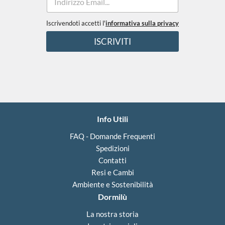
m
o
a
n
i
Iscrivendoti accetti l'
informativa sulla privacy
d
l
i
ISCRIVITI
*
z
i
o
n
i
T
e
r
Info Utili
m
i
FAQ - Domande Frequenti
n
i
Spedizioni
*
Contatti
Resi e Cambi
Ambiente e Sostenibilità
Dormilù
La nostra storia