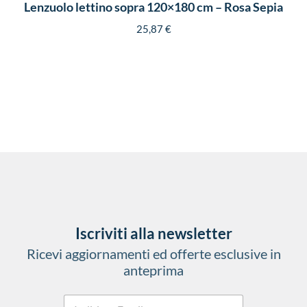
Lenzuolo lettino sopra 120×180 cm – Rosa Sepia
25,87
€
Iscriviti alla newsletter
Ricevi aggiornamenti ed offerte esclusive in
anteprima
E
c