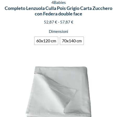
4Babies
Completo Lenzuola Culla Pois Grigio Carta Zucchero
con Federa double face
52,87
€
-
57,87
€
Dimensioni
60x120 cm
70x140 cm