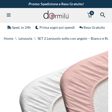
Promo:
Spedizione e Reso Gratuito!
0
Vai
al
contenuto
Sped. in 24h
Prima sogni poi spendi
Reso Gratuito
Home
\
Lenzuola
\
SET 2 Lenzuolo sotto con angolo – Bianco e Ros