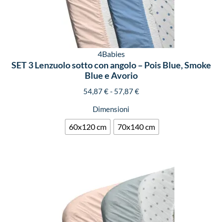
4Babies
SET 3 Lenzuolo sotto con angolo – Pois Blue, Smoke
Blue e Avorio
54,87
€
-
57,87
€
Dimensioni
60x120 cm
70x140 cm