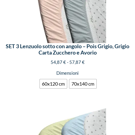
SET 3 Lenzuolo sotto con angolo – Pois Grigio, Grigio
Carta Zucchero e Avorio
54,87
€
-
57,87
€
Dimensioni
60x120 cm
70x140 cm