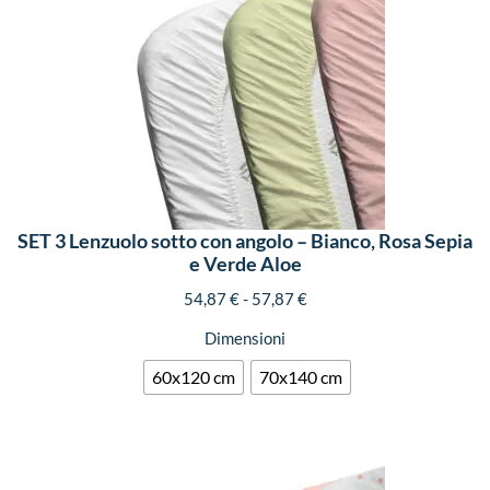
SET 3 Lenzuolo sotto con angolo – Bianco, Rosa Sepia
e Verde Aloe
54,87
€
-
57,87
€
Dimensioni
60x120 cm
70x140 cm