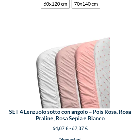
60x120 cm
70x140 cm
SET 4 Lenzuolo sotto con angolo – Pois Rosa, Rosa
Praline, Rosa Sepia e Bianco
64,87
€
-
67,87
€
Dimensioni