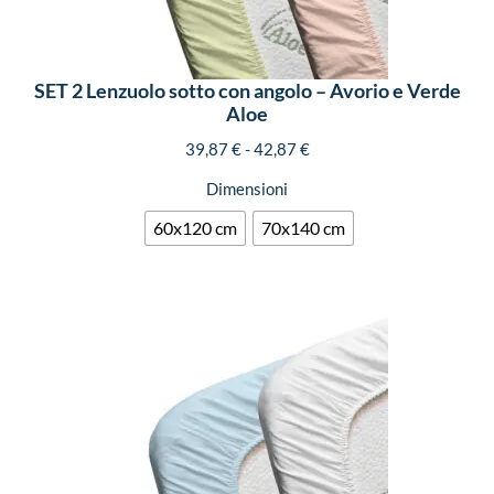
SET 2 Lenzuolo sotto con angolo – Avorio e Verde
Aloe
39,87
€
-
42,87
€
Dimensioni
60x120 cm
70x140 cm