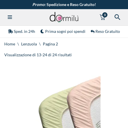
Promo:
Spedizione e Reso Gratuito!
0
Vai
al
contenuto
Sped. in 24h
Prima sogni poi spendi
Reso Gratuito
Home
\
Lenzuola
\
Pagina 2
Visualizzazione di 13-24 di 24 risultati