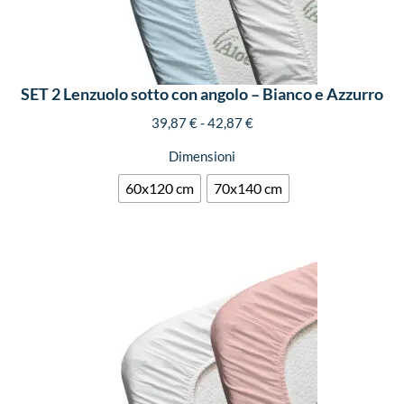
SET 2 Lenzuolo sotto con angolo – Bianco e Azzurro
39,87
€
-
42,87
€
Dimensioni
60x120 cm
70x140 cm