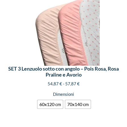
SET 3 Lenzuolo sotto con angolo – Pois Rosa, Rosa
Praline e Avorio
54,87
€
-
57,87
€
Dimensioni
60x120 cm
70x140 cm