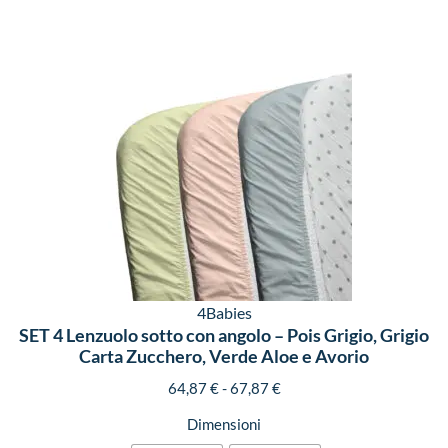
4Babies
SET 4 Lenzuolo sotto con angolo – Pois Grigio, Grigio
Carta Zucchero, Verde Aloe e Avorio
64,87
€
-
67,87
€
Dimensioni