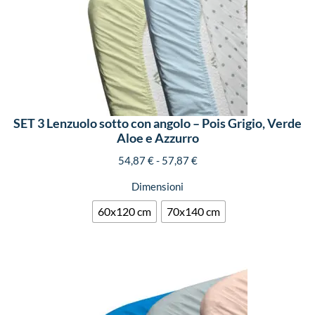
SET 3 Lenzuolo sotto con angolo – Pois Grigio, Verde
Aloe e Azzurro
54,87
€
-
57,87
€
Dimensioni
60x120 cm
70x140 cm