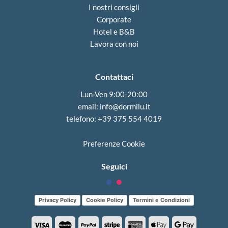
m
I nostri consigli
a
Corporate
i
Hotel e B&B
l
Lavora con noi
Contattaci
Lun-Ven 9:00-20:00
email:
info@dormilu.it
telefono: ‪+39 375 554 4019‬
Preferenze Cookie
Seguici
Privacy Policy
Cookie Policy
Termini e Condizioni