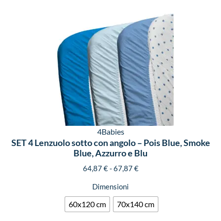
4Babies
SET 4 Lenzuolo sotto con angolo – Pois Blue, Smoke
Blue, Azzurro e Blu
64,87
€
-
67,87
€
Dimensioni
60x120 cm
70x140 cm