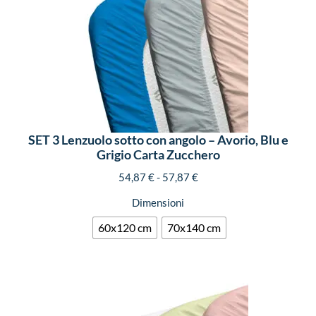
SET 3 Lenzuolo sotto con angolo – Avorio, Blu e
Grigio Carta Zucchero
54,87
€
-
57,87
€
Dimensioni
60x120 cm
70x140 cm