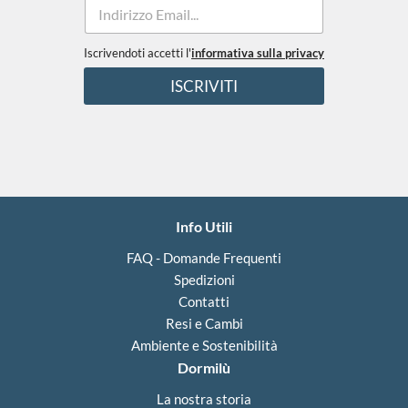
E
m
a
i
Iscrivendoti accetti l'
informativa sulla privacy
c
l
o
ISCRIVITI
*
n
d
i
z
i
o
n
i
Info Utili
c
o
FAQ - Domande Frequenti
n
Spedizioni
d
i
Contatti
z
Resi e Cambi
i
Ambiente e Sostenibilità
o
n
Dormilù
i
La nostra storia
E