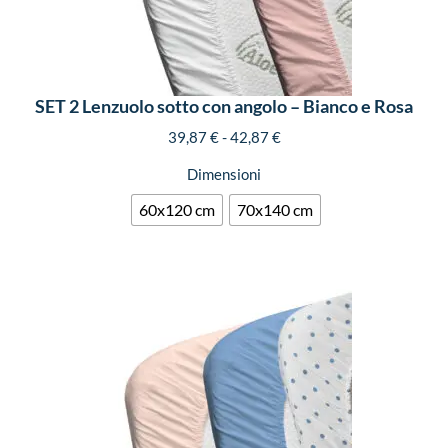
SET 2 Lenzuolo sotto con angolo – Bianco e Rosa
39,87
€
-
42,87
€
Dimensioni
60x120 cm
70x140 cm