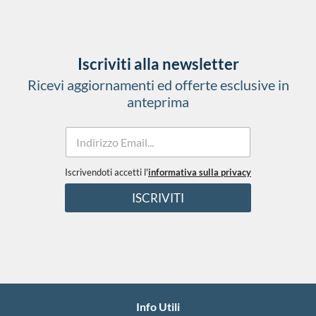
Iscriviti alla newsletter
Ricevi aggiornamenti ed offerte esclusive in
anteprima
E
e
m
E
a
m
i
Iscrivendoti accetti l'
informativa sulla privacy
a
l
i
ISCRIVITI
*
l
*
Info Utili