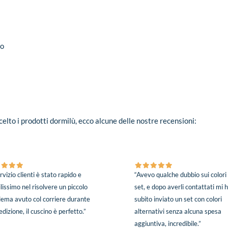
io
elto i prodotti dormilù, ecco alcune delle nostre recensioni:
ervizio clienti è stato rapido e
“Avevo qualche dubbio sui colori
lissimo nel risolvere un piccolo
set, e dopo averli contattati mi
lema avuto col corriere durante
subito inviato un set con colori
edizione, il cuscino è perfetto.”
alternativi senza alcuna spesa
aggiuntiva, incredibile.”