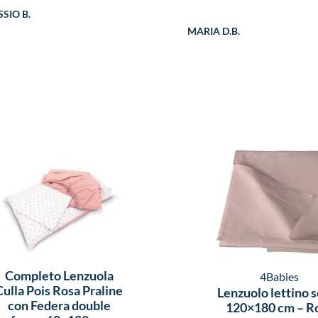
SIO B.
MARIA D.B.
Completo Lenzuola
4Babies
Culla Pois Rosa Praline
Lenzuolo lettino 
con Federa double
120×180 cm – R