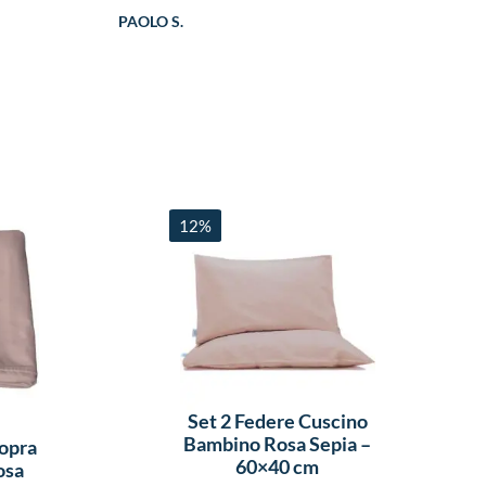
PAOLO S.
12%
Set 2 Federe Cuscino
Bambino Rosa Sepia –
sopra
60×40 cm
osa