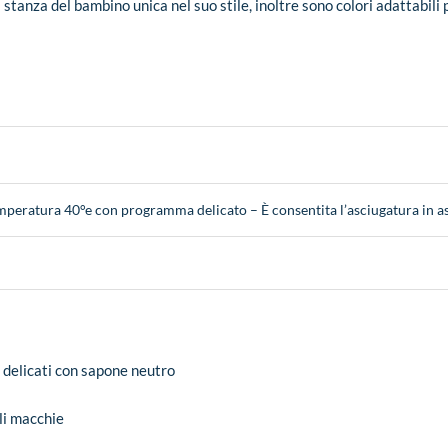
 stanza del bambino unica nel suo stile, inoltre sono colori adattabil
emperatura 40°e con programma delicato – È consentita l’asciugatura in a
 delicati con sapone neutro
li macchie