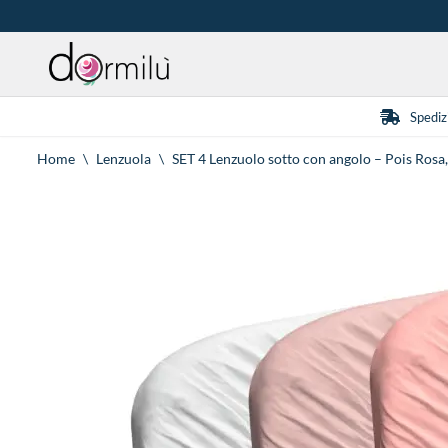
Vai
al
contenuto
Spediz
Home
\
Lenzuola
\
SET 4 Lenzuolo sotto con angolo – Pois Rosa,