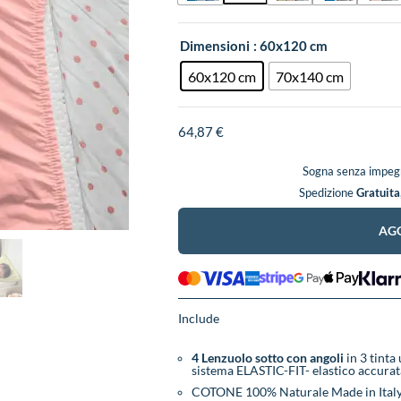
Dimensioni
: 60x120 cm
60x120 cm
70x140 cm
64,87
€
Sogna senza impegn
Spedizione
Gratuita
AGG
Include
4 Lenzuolo sotto con angoli
in 3 tinta
sistema ELASTIC-FIT- elastico accurat
COTONE 100% Naturale Made in Ital