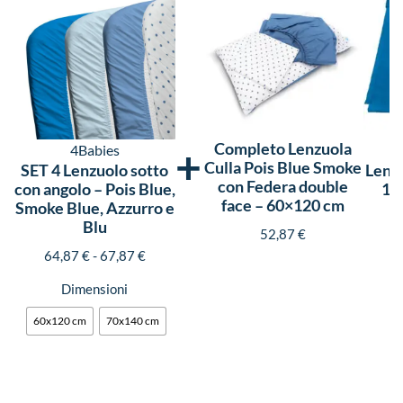
Completo Lenzuola
+
4Babies
Culla Pois Blue Smoke
SET 4 Lenzuolo sotto
Lenzu
con Federa double
con angolo – Pois Blue,
12
face – 60×120 cm
Smoke Blue, Azzurro e
Blu
52,87
€
64,87
€
-
67,87
€
Dimensioni
60x120 cm
70x140 cm