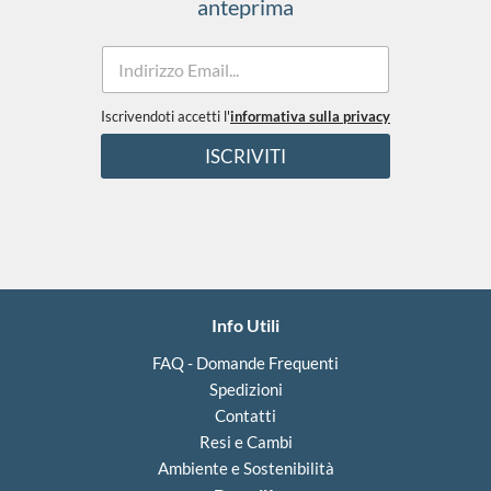
anteprima
E
m
a
i
Iscrivendoti accetti l'
informativa sulla privacy
e
l
T
ISCRIVITI
*
e
r
m
i
n
i
*
Info Utili
FAQ - Domande Frequenti
Spedizioni
Contatti
Resi e Cambi
Ambiente e Sostenibilità