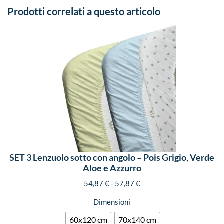
Prodotti correlati a questo articolo
SET 3 Lenzuolo sotto con angolo – Pois Grigio, Verde
Aloe e Azzurro
54,87
€
-
57,87
€
Dimensioni
60x120 cm
70x140 cm