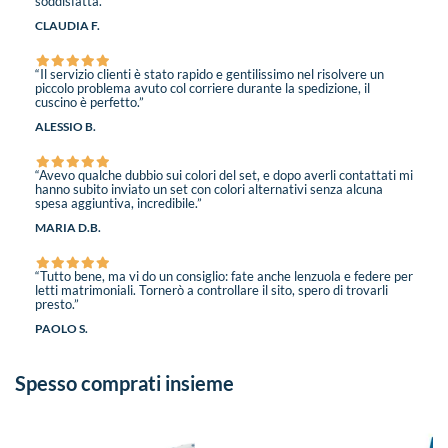
soddisfatta.”
CLAUDIA F.
“Il servizio clienti è stato rapido e gentilissimo nel risolvere un
piccolo problema avuto col corriere durante la spedizione, il
cuscino è perfetto.”
ALESSIO B.
“Avevo qualche dubbio sui colori del set, e dopo averli contattati mi
hanno subito inviato un set con colori alternativi senza alcuna
spesa aggiuntiva, incredibile.”
MARIA D.B.
“Tutto bene, ma vi do un consiglio: fate anche lenzuola e federe per
letti matrimoniali. Tornerò a controllare il sito, spero di trovarli
presto.”
PAOLO S.
Spesso comprati insieme