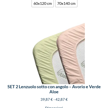
60x120 cm
70x140 cm
SET 2 Lenzuolo sotto con angolo – Avorio e Verde
Aloe
39,87
€
-
42,87
€