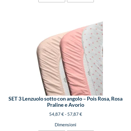
SET 3 Lenzuolo sotto con angolo – Pois Rosa, Rosa
Praline e Avorio
54,87
€
-
57,87
€
Dimensioni