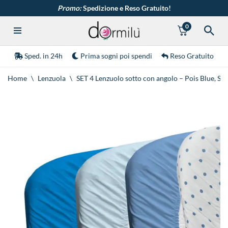
Promo:
Spedizione e Reso Gratuito!
0
Vai
al
contenuto
Sped. in 24h
Prima sogni poi spendi
Reso Gratuito
Home
\
Lenzuola
\
SET 4 Lenzuolo sotto con angolo – Pois Blue, Sm