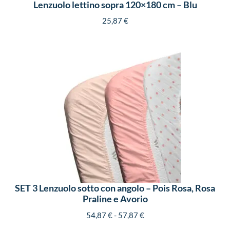
Lenzuolo lettino sopra 120×180 cm – Blu
25,87
€
SET 3 Lenzuolo sotto con angolo – Pois Rosa, Rosa
Praline e Avorio
54,87
€
-
57,87
€