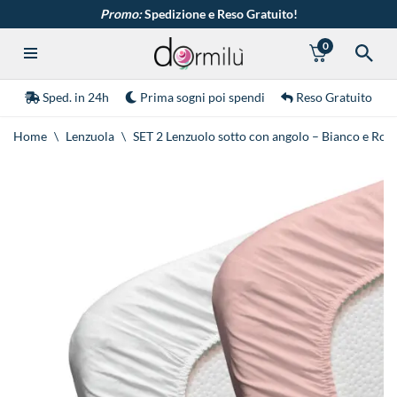
Promo:
Spedizione e Reso Gratuito!
0
Vai
al
contenuto
Sped. in 24h
Prima sogni poi spendi
Reso Gratuito
Home
\
Lenzuola
\
SET 2 Lenzuolo sotto con angolo – Bianco e Ros