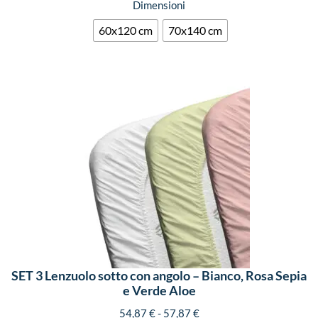
Dimensioni
60x120 cm
70x140 cm
SET 3 Lenzuolo sotto con angolo – Bianco, Rosa Sepia
e Verde Aloe
54,87
€
-
57,87
€