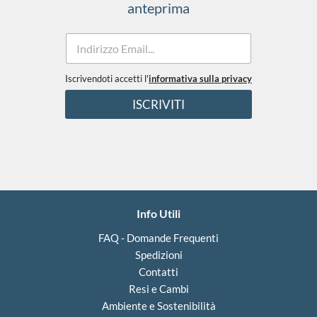
anteprima
E
m
a
i
Iscrivendoti accetti l'
informativa sulla privacy
*
l
T
ISCRIVITI
*
e
r
m
i
n
i
c
o
Info Utili
n
d
FAQ - Domande Frequenti
i
Spedizioni
z
i
Contatti
o
Resi e Cambi
n
Ambiente e Sostenibilità
i