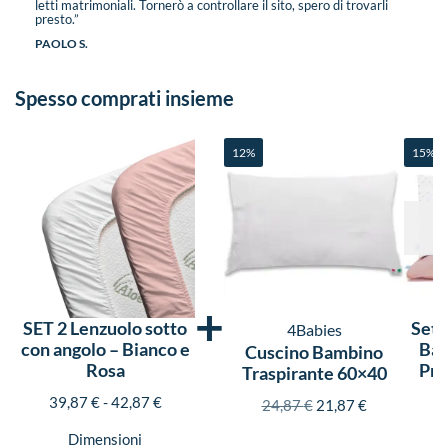
letti matrimoniali. Tornerò a controllare il sito, spero di trovarli
presto.”
PAOLO S.
Spesso comprati insieme
12%
15%
+
SET 2 Lenzuolo sotto
Set 
4Babies
con angolo – Bianco e
Bam
Cuscino Bambino
Rosa
Pra
Traspirante 60×40
39,87
€
-
42,87
€
24,87
€
21,87
€
Dimensioni